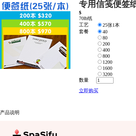
专用信笺便签
$
70lb纸
工艺
25张1本
套餐
40
80
200
400
800
1200
1600
3200
数量
立即购买
产品说明