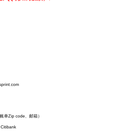
print.com
Zip code、邮箱）
tibank