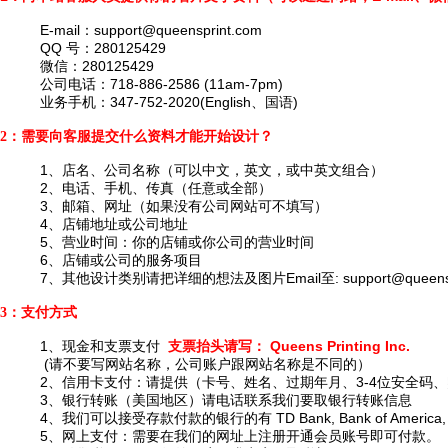
E-mail：
support@queensprint.com
QQ 号：280125429
微信：280125429
公司电话：718-886-2586 (11am-7pm)
业务手机：347-752-2020(English、国语)
2：需要向客服提交什么资料才能开始设计？
1、店名、公司名称（可以中文，英文，或中英文组合）
2、电话、手机、传真（任意或全部）
3、邮箱、网址（如果没有公司网站可不填写）
4、店铺地址或公司地址
5、营业时间：你的店铺或你公司的营业时间
6、店铺或公司的服务项目
7、其他设计类别请把详细的想法及图片Email至:
support@queens
3：支付方式
1、现金和支票支付
支票抬头请写： Queens Printing Inc.
(请不要写网站名称，公司账户跟网站名称是不同的）
2、信用卡支付：请提供（卡号、姓名、过期年月、3-4位安全码、账单
3、银行转账（美国地区）请电话联系我们要取银行转账信息
4、我们可以接受存款付款的银行的有 TD Bank, Bank of America, Ci
5、网上支付：需要在我们的网址上注册开通会员账号即可付款。