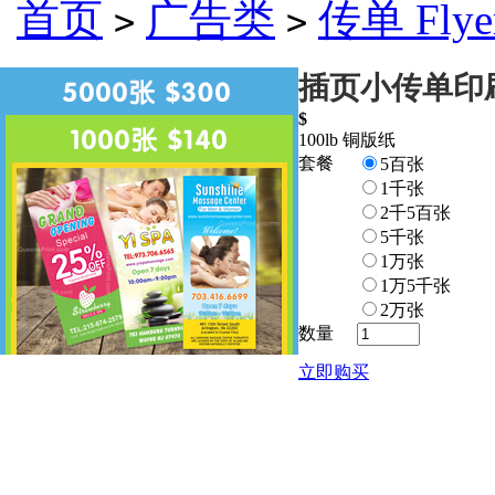
首页
广告类
传单 Flye
>
>
插页小传单印
$
100lb 铜版纸
套餐
5百张
1千张
2千5百张
5千张
1万张
1万5千张
2万张
数量
立即购买