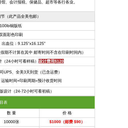
餐馆、会计报税、保健品、超市等各行各业。
细节
（此产品全美包邮）
100lb铜版纸
双面彩色印刷
出血位：9.125“x16.125"
众假期不计算在其中 邮寄时间不含在印刷时间内）
计（24小时可看样稿）
设计费用$120
司UPS、全美3天到货（已含运费）
运费）运输时间+印刷周期=预计收货时间
设计（24-72小时可看初稿）
目表
数 量
价 格
10000张
$1000
（
邮费 $90
）