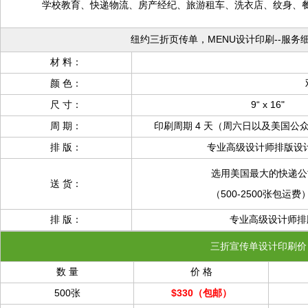
学校教育、快递物流、房产经纪、旅游租车、洗衣店、纹身、
纽约三折页传单，MENU设计印刷--服务
材 料：
颜 色：
尺 寸：
9“ x 16" 
周 期：
印刷周期 4 天（周六日以及美国公
排 版：
专业高级设计师排版设
选用美国最大的快递公
送 货：
（500-2500张包
排 版：
专业高级设计师排版
三折宣传单设计印刷价
数 量
价 格
500张
$330（包邮）