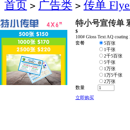
首页
广告类
传单 Flye
>
>
特小号宣传单 
$
100# Gloss Text AQ coatin
套餐
5百张
1千张
2千5百张
5千张
1万张
1万5千张
2万张
数量
立即购买