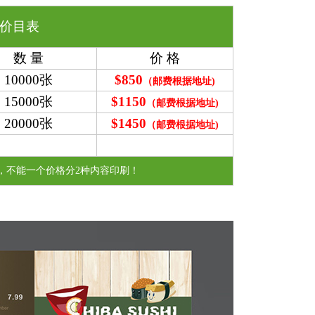
价目表
数 量
价 格
10000张
$850
（邮费根据地址)
15000张
$1150
（
邮费根据地址
)
20000张
$1450
（
邮费根据地址
)
，不能一个价格分2种内容印刷！