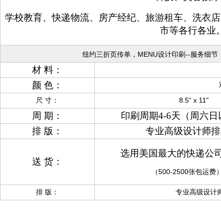
学校教育、快递物流、房产经纪、旅游租车、洗衣店
市等各行各业
纽约三折页传单，MENU设计印刷--服务细节
材 料：
颜 色：
尺 寸：
8.5“ x 11
周 期：
印刷周期4-6天（周六
排 版：
专业高级设计师排
选用美国最大的快递公司
送 货：
（500-2500张包
排 版：
专业高级设计