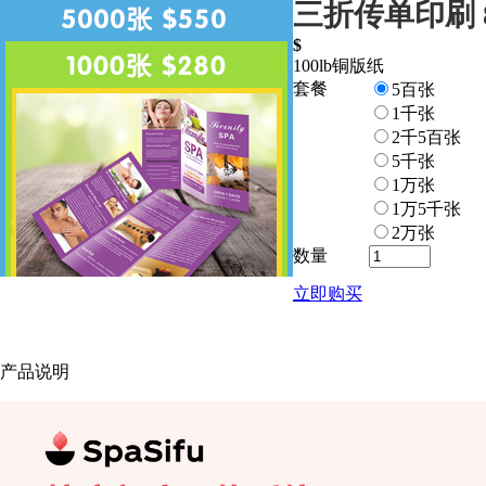
三折传单印刷 8.
$
100lb铜版纸
套餐
5百张
1千张
2千5百张
5千张
1万张
1万5千张
2万张
数量
立即购买
产品说明